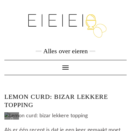
Skip
to
content
Alles over eieren
Toggle
Navigation
LEMON CURD: BIZAR LEKKERE
TOPPING
Als er één recept is dat je een keer gemaakt moet