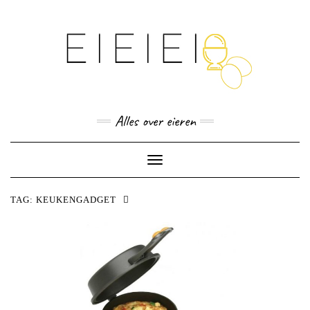
Skip
to
content
Alles over eieren
Toggle
Navigation
TAG:
KEUKENGADGET