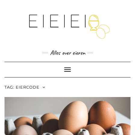
Skip
to
content
Alles over eieren
Toggle
Navigation
TAG:
EIERCODE