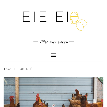
Skip
to
content
Alles over eieren
Toggle
Navigation
TAG:
FIPRONIL