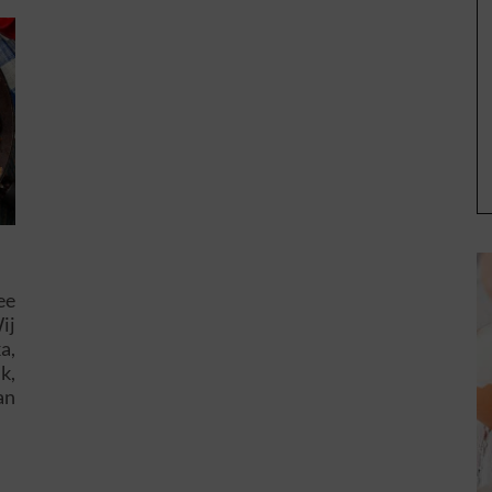
ee
ij
a,
k,
an