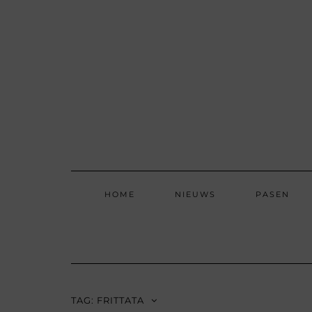
Skip
to
content
HOME
NIEUWS
PASEN
TAG:
FRITTATA