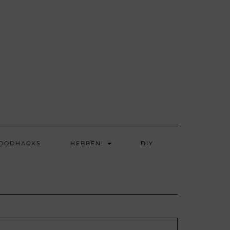
OODHACKS
HEBBEN!
DIY