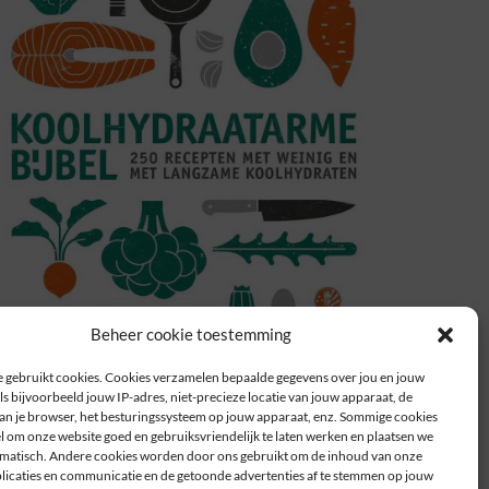
Beheer cookie toestemming
 gebruikt cookies. Cookies verzamelen bepaalde gegevens over jou en jouw
s bijvoorbeeld jouw IP-adres, niet-precieze locatie van jouw apparaat, de
n je browser, het besturingssysteem op jouw apparaat, enz. Sommige cookies
el om onze website goed en gebruiksvriendelijk te laten werken en plaatsen we
atisch. Andere cookies worden door ons gebruikt om de inhoud van onze
plicaties en communicatie en de getoonde advertenties af te stemmen op jouw