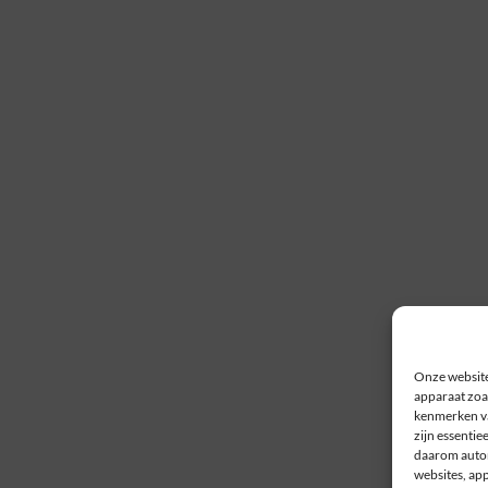
Onze website
apparaat zoal
kenmerken va
zijn essentie
daarom autom
websites, ap