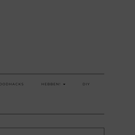
OODHACKS
HEBBEN!
DIY