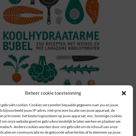
Beheer cookie toestemming
 gebruikt cookies. Cookies verzamelen bepaalde gegevens over jou en jouw
s bijvoorbeeld jouw IP-adres, niet-precieze locatie van jouw apparaat, de
n je browser, het besturingssysteem op jouw apparaat, enz. Sommige cookies
el om onze website goed en gebruiksvriendelijk te laten werken en plaatsen we
atisch. Andere cookies worden door ons gebruikt om de inhoud van onze
plicaties en communicatie en de getoonde advertenties af te stemmen op jouw