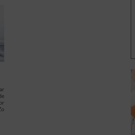
E
ar
de
or
Zo