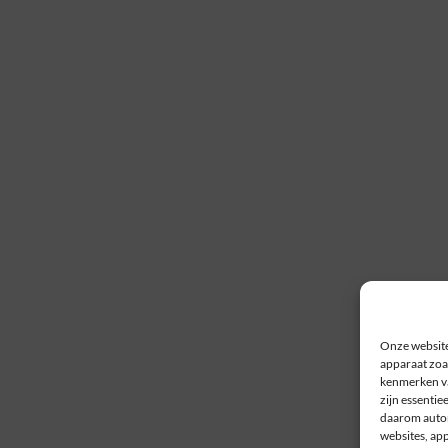
Onze website
apparaat zoal
kenmerken va
zijn essentie
daarom autom
websites, ap