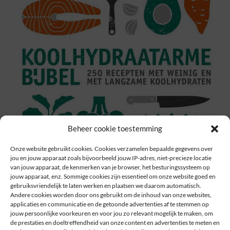
Beheer cookie toestemming
Onze website gebruikt cookies. Cookies verzamelen bepaalde gegevens over
jou en jouw apparaat zoals bijvoorbeeld jouw IP-adres, niet-precieze locatie
van jouw apparaat, de kenmerken van je browser, het besturingssysteem op
jouw apparaat, enz. Sommige cookies zijn essentieel om onze website goed en
gebruiksvriendelijk te laten werken en plaatsen we daarom automatisch.
Andere cookies worden door ons gebruikt om de inhoud van onze websites,
applicaties en communicatie en de getoonde advertenties af te stemmen op
jouw persoonlijke voorkeuren en voor jou zo relevant mogelijk te maken, om
de prestaties en doeltreffendheid van onze content en advertenties te meten en