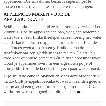
appelmoes. Die smaakt het beste, is supersimpel te
maken én is vrij van suiker en andere toevoegingen.
APPELMOES MAKEN VOOR DE
APPELMOESCAKE
Schil een kilo appels, snijd ze in parten en verwijder het
klokhuis. Doe de appels in een pan, voeg een bodempje
water toe en een flinke theelepel kaneel. Breng het water
aan de kook en laat de appels tot moes koken. Laat de
appelmoes even afkoelen en gebruik daarna de
staafmixer om een gladde moes te maken. Lekker bij
rode kool of andere gerechten én in deze appelmoescake.
Houd je appelmoes over? In een afgesloten potje of
doosje blijft ze in de koelkast nog een paar weken goed.
Tip:
snijd de cake in plakken en vries deze afzonderlijk
in. Zo blijft je appelmoescake tot wel 3 maanden goed en
heb je altijd een gezond tussendoortje bij de hand! Dat
werkt trouwens ook goed met dit
bananenbrood
.