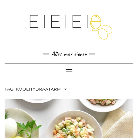
Skip
to
content
Alles over eieren
Toggle
Navigation
TAG:
KOOLHYDRAATARM