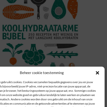
Beheer cookie toestemming
 gebruikt cookies. Cookies verzamelen bepaalde gegevens over jou en jouw
s bijvoorbeeld jouw IP-adres, niet-precieze locatie van jouw apparaat, de
n je browser, het besturingssysteem op jouw apparaat, enz. Sommige cookies
el om onze website goed en gebruiksvriendelijk te laten werken en plaatsen we
atisch. Andere cookies worden door ons gebruikt om de inhoud van onze
plicaties en communicatie en de getoonde advertenties af te stemmen op jouw