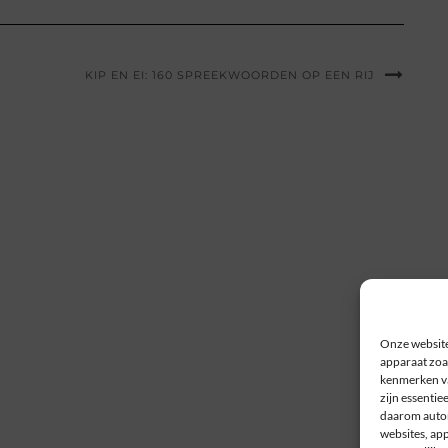
KIP EN EI: 160 SPREEKWOORDEN OP EEN RIJ
Onze website
apparaat zoal
kenmerken va
zijn essentie
daarom autom
websites, ap