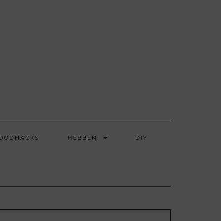
OODHACKS
HEBBEN!
DIY