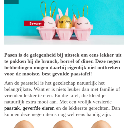
Bewaren
Bewaren
Pasen is de gelegenheid bij uitstek om eens lekker uit
te pakken bij de brunch, borrel of diner. Deze negen
hebbedingen mogen daarbij eigenlijk niet ontbreken
voor de mooiste, best gevulde paastafel!
Aan de paastafel is het gezelschap natuurlijk het
belangrijkste. Want er is niets leuker dan met familie of
vrienden lekker te eten. En die tafel, die kleed je
natuurlijk extra mooi aan. Met een vrolijk versierde
paastak
,
geverfde eieren
en de lekkerste gerechten. Dan
kunnen deze negen items nog wel eens handig zijn.