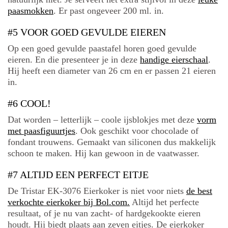
paasmokken
. Er past ongeveer 200 ml. in.
#5 VOOR GOED GEVULDE EIEREN
Op een goed gevulde paastafel horen goed gevulde
eieren. En die presenteer je in deze
handige eierschaal
.
Hij heeft een diameter van 26 cm en er passen 21 eieren
in.
#6 COOL!
Dat worden – letterlijk – coole ijsblokjes met deze
vorm
met paasfiguurtjes
. Ook geschikt voor chocolade of
fondant trouwens. Gemaakt van siliconen dus makkelijk
schoon te maken. Hij kan gewoon in de vaatwasser.
#7 ALTIJD EEN PERFECT EITJE
De Tristar EK-3076 Eierkoker is niet voor niets
de best
verkochte eierkoker bij Bol.com.
Altijd het perfecte
resultaat, of je nu van zacht- of hardgekookte eieren
houdt. Hij biedt plaats aan zeven eitjes. De eierkoker