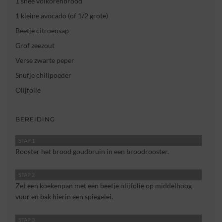
1 snee volkorenbrood
1 kleine avocado (of 1/2 grote)
Beetje citroensap
Grof zeezout
Verse zwarte peper
Snufje chilipoeder
Olijfolie
BEREIDING
STAP 1
Rooster het brood goudbruin in een broodrooster.
STAP 2
Zet een koekenpan met een beetje olijfolie op middelhoog
vuur en bak hierin een spiegelei.
STAP 3