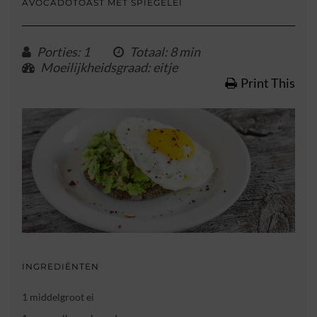
AVOCADOTOAST MET SPIEGELEI
Porties
: 1
Totaal
: 8 min
Moeilijkheidsgraad
: eitje
Print This
INGREDIËNTEN
1 middelgroot ei