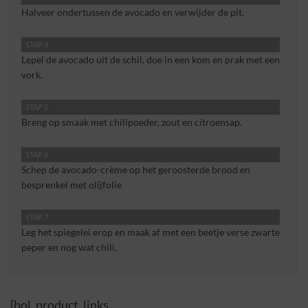
Halveer ondertussen de avocado en verwijder de pit.
STAP 4
Lepel de avocado uit de schil, doe in een kom en prak met een
vork.
STAP 5
Breng op smaak met chilipoeder, zout en citroensap.
STAP 6
Schep de avocado-crème op het geroosterde brood en
besprenkel met olijfolie
STAP 7
Leg het spiegelei erop en maak af met een beetje verse zwarte
peper en nog wat chili.
[bol_product_links