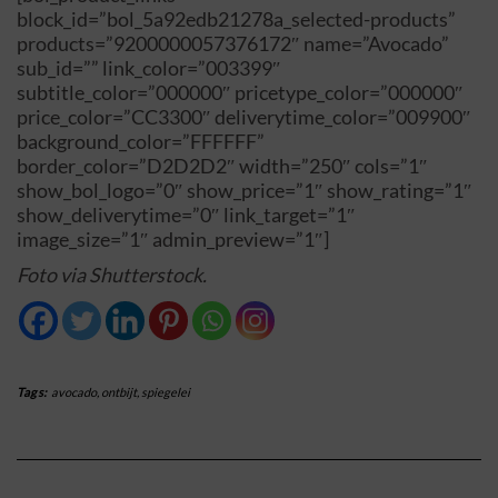
block_id=”bol_5a92edb21278a_selected-products”
products=”9200000057376172″ name=”Avocado”
sub_id=”” link_color=”003399″
subtitle_color=”000000″ pricetype_color=”000000″
price_color=”CC3300″ deliverytime_color=”009900″
background_color=”FFFFFF”
border_color=”D2D2D2″ width=”250″ cols=”1″
show_bol_logo=”0″ show_price=”1″ show_rating=”1″
show_deliverytime=”0″ link_target=”1″
image_size=”1″ admin_preview=”1″]
Foto via Shutterstock.
Tags:
avocado
,
ontbijt
,
spiegelei