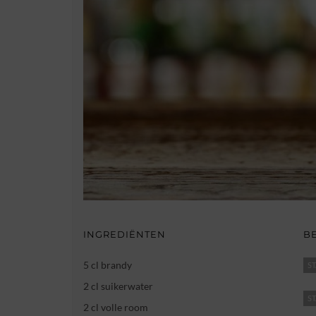
INGREDIËNTEN
B
5 cl brandy
ST
2 cl suikerwater
ST
2 cl volle room