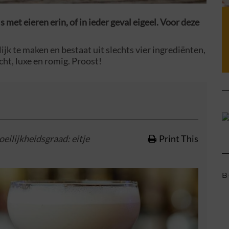
ls met eieren erin, of in ieder geval eigeel. Voor deze
ijk te maken en bestaat uit slechts vier ingrediënten,
cht, luxe en romig. Proost!
eilijkheidsgraad
: eitje
Print This
B