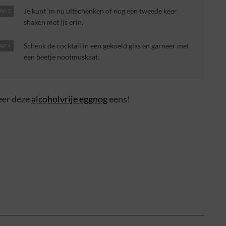
Je kunt ‘m nu uitschenken of nog een tweede keer
AP 3
shaken met ijs erin.
Schenk de cocktail in een gekoeld glas en garneer met
AP 4
een beetje nootmuskaat.
beer deze
alcoholvrije eggnog
eens!