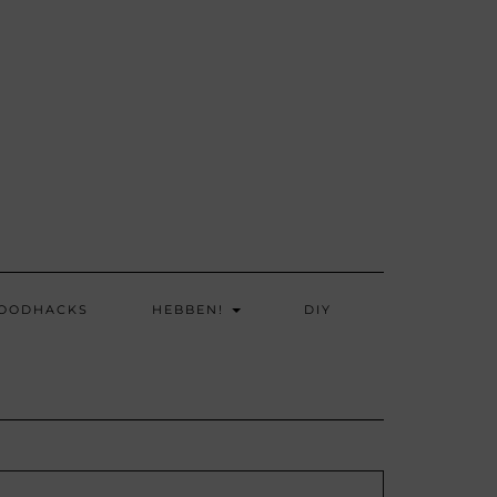
OODHACKS
HEBBEN!
DIY