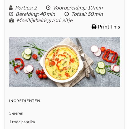
Porties
: 2
Voorbereiding
: 10 min
Bereiding
: 40 min
Totaal
: 50 min
Moeilijkheidsgraad
: eitje
Print This
INGREDIËNTEN
3 eieren
1 rode paprika