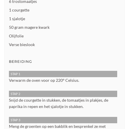
6 trostomaatjes
1 courgette
1 sjalotje
50 gram magere kwark
Olijfolie
Verse bieslook
BEREIDING
STAP 1
Verwarm de oven voor op 220° Celsius.
STAP 2
Snijd de courgette in stukken, de tomaatjes in plakjes, de
paprika in repen en het sjalotje in stukken.
STAP 3
Meng de groenten op een bakblik en besprenkel ze met