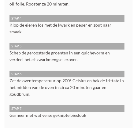
olijfolie. Rooster ze 20 minuten.
STAP 4
Klop de eieren los met de kwark en peper en zout naar
smaak.
STAP 5
Schep de geroosterde groenten in een quichevorm en
verdeel het ei-kwarkmengsel erover.
STAP 6
Zet de oventemperatuur op 200° Celsius en bak de frittata in
het midden van de oven in circa 20 minuten gaar en
goudbruin.
STAP 7
Garneer met wat verse geknipte bieslook