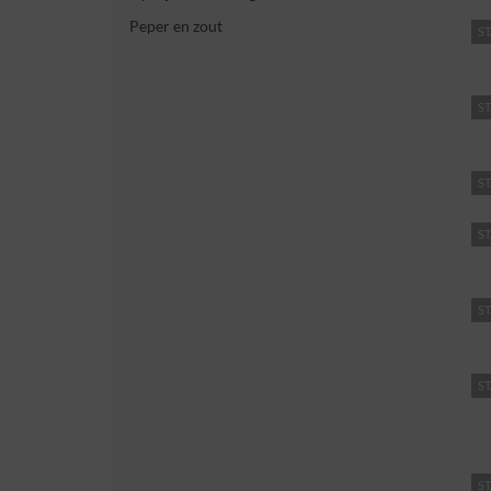
Peper en zout
ST
ST
ST
ST
ST
ST
ST