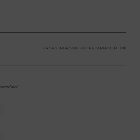
BANANENBROOD MET PECANNOTEN
arkeerd met
*