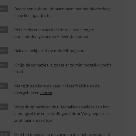
Bedek een quiche- of taartvorm met het bladerdeeg
AP 4
en prik er gaatjes in.
Pel de eieren en verdeel deze – in de lengte
AP 5
doormidden gesneden – over de bodem.
Bak de spekjes uit op middelhoog vuur.
AP 6
Knijp de spinazie uit, zodat er zo min mogelijk vocht
AP 7
in zit.
Meng in een kom de kaas, crème fraîche en de
AP 8
overgebleven
eieren
.
Voeg de spinazie en de uitgebakken spekjes aan het
AP 9
eimengsel toe en roer dit goed door.Voeg peper en
zout naar smaak toe.
Giet het mengsel in de vorm en dek het eventueel af
AP 10