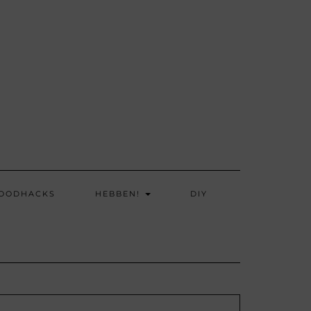
OODHACKS
HEBBEN!
DIY