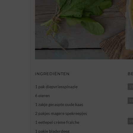
INGREDIËNTEN
B
1 pak diepvriesspinazie
ST
6 eieren
ST
1 zakje geraspte oude kaas
2 pakjes magere spekreepjes
ST
1 eetlepel crème fraîche
1 pakje bladerdeeg