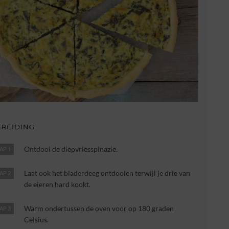
EREIDING
Ontdooi de diepvriesspinazie.
AP 1
Laat ook het bladerdeeg ontdooien terwijl je drie van
AP 2
de eieren hard kookt.
Warm ondertussen de oven voor op 180 graden
AP 3
Celsius.