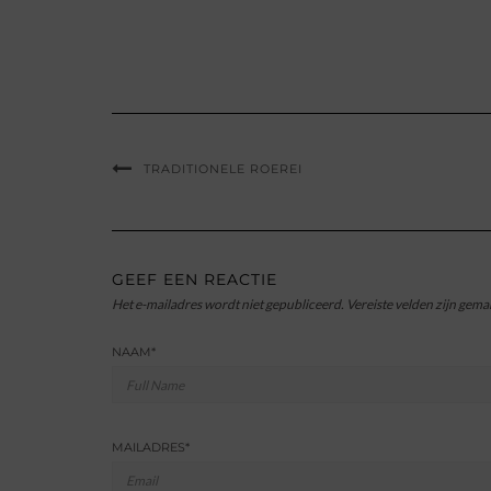
TRADITIONELE ROEREI
GEEF EEN REACTIE
Het e-mailadres wordt niet gepubliceerd.
Vereiste velden zijn gem
NAAM
*
MAILADRES
*