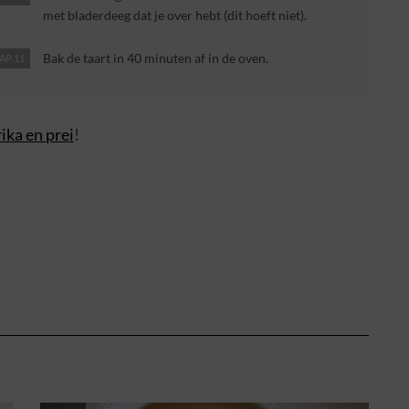
met bladerdeeg dat je over hebt (dit hoeft niet).
Bak de taart in 40 minuten af in de oven.
AP 11
ika en prei
!