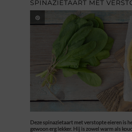
SPINAZIETAART MET VERST
Deze spinazietaart met verstopte eieren is he
gewoon erg lekker. Hij is zowel warm als kou