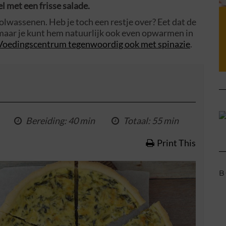
l met een frisse salade.
olwassenen. Heb je toch een restje over? Eet dat de
 maar je kunt hem natuurlijk ook even opwarmen in
 Voedingscentrum tegenwoordig ook met spinazie
.
Bereiding
: 40 min
Totaal
: 55 min
Print This
B