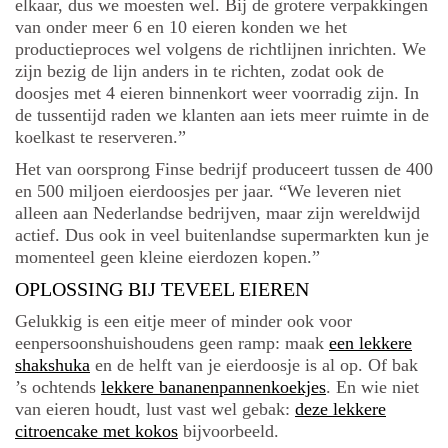
elkaar, dus we moesten wel. Bij de grotere verpakkingen
van onder meer 6 en 10 eieren konden we het
productieproces wel volgens de richtlijnen inrichten. We
zijn bezig de lijn anders in te richten, zodat ook de
doosjes met 4 eieren binnenkort weer voorradig zijn. In
de tussentijd raden we klanten aan iets meer ruimte in de
koelkast te reserveren.”
Het van oorsprong Finse bedrijf produceert tussen de 400
en 500 miljoen eierdoosjes per jaar. “We leveren niet
alleen aan Nederlandse bedrijven, maar zijn wereldwijd
actief. Dus ook in veel buitenlandse supermarkten kun je
momenteel geen kleine eierdozen kopen.”
OPLOSSING BIJ TEVEEL EIEREN
Gelukkig is een eitje meer of minder ook voor
eenpersoonshuishoudens geen ramp: maak
een lekkere
shakshuka
en de helft van je eierdoosje is al op. Of bak
’s ochtends
lekkere bananenpannenkoekjes
. En wie niet
van eieren houdt, lust vast wel gebak:
deze lekkere
citroencake met kokos
bijvoorbeeld.