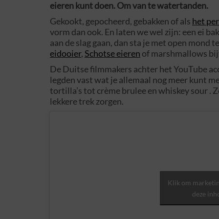
eieren kunt doen. Om van te watertanden.
Gekookt, gepocheerd, gebakken of als
het per
vorm dan ook. En laten we wel zijn: een ei bak
aan de slag gaan, dan sta je met open mond te 
eidooier
,
Schotse eieren
of marshmallows bij
De Duitse filmmakers achter het YouTube a
legden vast wat je allemaal nog meer kunt me
tortilla’s tot crème brulee en whiskey sour .
lekkere trek zorgen.
Klik om marketin
deze inh