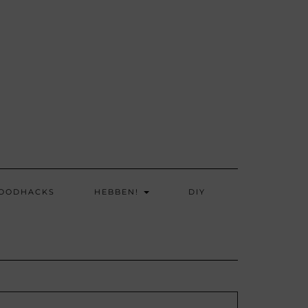
OODHACKS
HEBBEN!
DIY