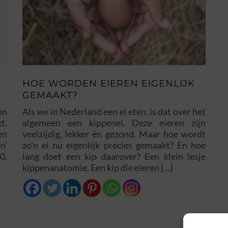
HOE WORDEN EIEREN EIGENLIJK
GEMAAKT?
en
Als we in Nederland een ei eten, is dat over het
t.
algemeen een kippenei. Deze eieren zijn
en
veelzijdig, lekker én gezond. Maar hoe wordt
n’
zo’n ei nu eigenlijk precies gemaakt? En hoe
0.
lang doet een kip daarover? Een klein lesje
kippenanatomie. Een kip die eieren […]