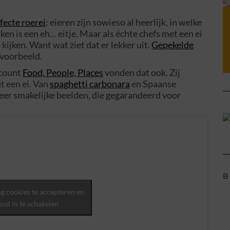
fecte roerei
: eieren zijn sowieso al heerlijk, in welke
ken is een eh… eitje. Maar als échte chefs met een ei
kijken. Want wat ziet dat er lekker uit.
Gepekelde
voorbeeld.
ccount
Food, People, Places
vonden dat ook. Zij
t een ei. Van
spaghetti carbonara
en Spaanse
 Zeer smakelijke beelden, die gegarandeerd voor
B
g cookies te accepteren en
oud in te schakelen