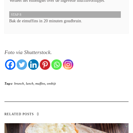
Verdeel het eimengsel over de ingevette muffinvormpjes.
STAP 8
Bak de eimuffins in 20 minuten goudbruin.
Foto via Shutterstock.
Tags:
brunch
,
lunch
,
muffins
,
ontbijt
RELATED POSTS