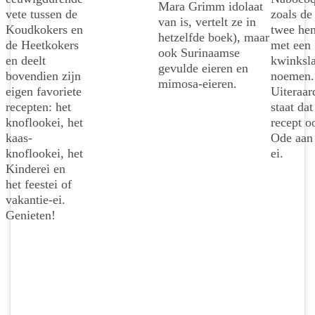
Mara Grimm idolaat
vete tussen de
zoals de
van is, vertelt ze in
Koudkokers en
twee he
hetzelfde boek), maar
de Heetkokers
met een
ook Surinaamse
en deelt
kwinksl
gevulde eieren en
bovendien zijn
noemen.
mimosa-eieren.
eigen favoriete
Uiteraar
recepten: het
staat dat
knoflookei, het
recept o
kaas-
Ode aan 
knoflookei, het
ei.
Kinderei en
het feestei of
vakantie-ei.
Genieten!