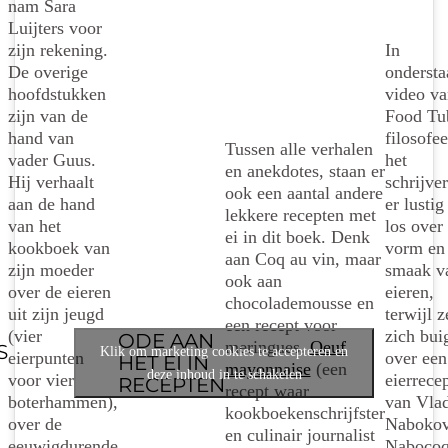
nam Sara
Luijters voor
zijn rekening.
In
De overige
ondersta
hoofdstukken
video va
zijn van de
Food Tu
hand van
filosofee
Tussen alle verhalen
vader Guus.
het
en anekdotes, staan er
Hij verhaalt
schrijve
ook een aantal andere
aan de hand
er lustig
lekkere recepten met
van het
los over
ei in dit boek. Denk
kookboek van
vorm en
aan Coq au vin, maar
zijn moeder
smaak v
ook aan
over de eieren
eieren,
chocolademousse en
uit zijn jeugd
terwijl z
een recept voor
(vier
zich bui
ODE AAN
meringues.
Oeuf
S
Klik om marketing cookies te accepteren en
eierpunten
over een
HET EI IN
mayonnaise
(een
deze inhoud in te schakelen
voor vier
eierrece
RECEPTEN
recept waar
boterhammen),
van Vla
kookboekenschrijfster
over de
Nabokov
en culinair journalist
eeuwigdurende
Naboco