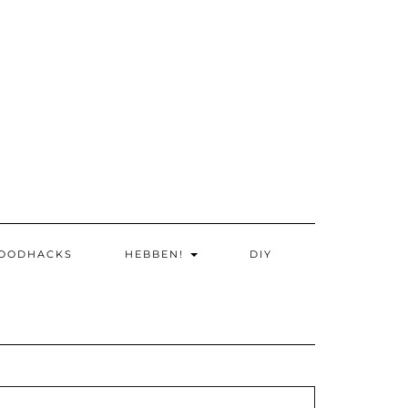
OODHACKS
HEBBEN!
DIY