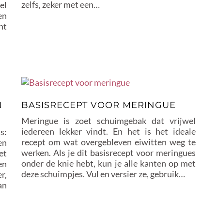
zelfs, zeker met een…
el
en
ht
N
BASISRECEPT VOOR MERINGUE
Meringue is zoet schuimgebak dat vrijwel
iedereen lekker vindt. En het is het ideale
s:
recept om wat overgebleven eiwitten weg te
en
werken. Als je dit basisrecept voor meringues
et
onder de knie hebt, kun je alle kanten op met
en
deze schuimpjes. Vul en versier ze, gebruik…
r,
an